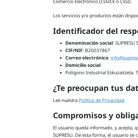
Comercio Electrónico (LSSICE o LSSI).
Los servicios y/o productos están dispo
Identificador del res
Denominación social
: SUPRESU S
CIF/NIF
: B20037867
Correo electrónico
:
info@supres
Domicilio social
:
Polígono Industrial Eskuzaitzeta.
¿Te preocupan tus da
Lee nuestra
Política de Privacidad
.
Compromisos y obliga
El usuario queda informado, y acepta, q
SUPRESU. De esta forma, el usuario se co