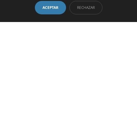
ACEPTAR
RECHAZAR
LA CALIDAD,
NUESTRO
MAYOR ACTIVO
En
Supresu
pretendemos ser